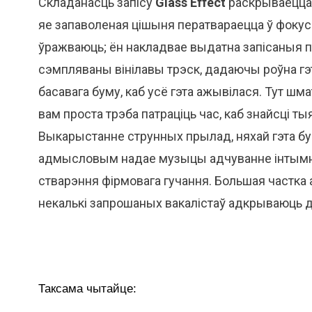
Складанасць запісу
Glass Effect
раскрываецца 
яе запаволеная цішыня ператвараецца ў фоку
ўражваюць; ён накладвае выдатна запісаныя п
сэмпляваны вінілавы трэск, дадаючы роўна гэ
басавага буму, каб усё гэта ажывілася. Тут шм
вам проста трэба патраціць час, каб знайсці тыя
Выкарыстанне струнных прылад, няхай гэта б
адмысловым надае музыцы адчуванне інтымнас
стварэння фірмовага гучання. Большая частка 
некалькі запрошаных вакалістаў адкрываюць
Таксама чытайце: