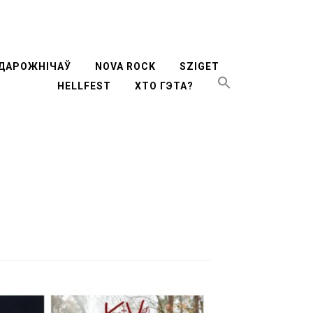
ти
ДАРОЖНІЧАЎ
NOVA ROCK
SZIGET
HELLFEST
ХТО ГЭТА?
жимому