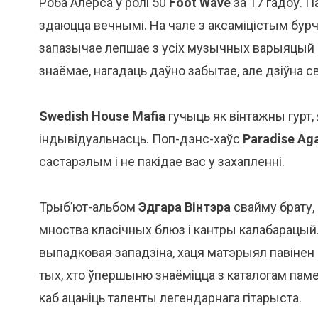
Роба Алерса ў ролі 50
Foot Wave
за 17 гадоў. 
здаюцца вечнымі. На чале з аксаміцістым бурч
запазычае лепшае з усіх музычных варыяцый 
знаёмае, нагадаць даўно забытае, але дзіўна с
Swedish House Mafia
гучыць як вінтажны гурт,
індывідуальнасць. Поп-дэнс-хаўс
Paradise Ag
састарэлым і не пакідае вас у захапленні.
Трыб’ют-альбом
Эдгара Вінтэра
свайму брату,
мноства класічных блюз і кантры калабарац
выпадковая западзіна, хаця матэрыял павінен 
тых, хто ўпершыню знаёміцца ​​з каталогам пам
каб ацаніць таленты легендарнага гітарыста.