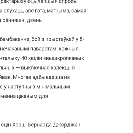
 характарызуюць лепшыя спробы
 слухаць, але гэта, магчыма, самая
а сённяшні дзень.
бамбаванне, бой з прыстаўкай у 8-
з нечаканымі паваротамі кожныя
анталыку 40 хвілін звышкропкавых
мляльных — выключная калекцыя
йвае. Многае адбываецца на
е ў наступны з мінімальнымі
язменна цікавым для
сцін Херш, Бернарда Джорджа і