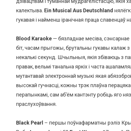
дзівацтвам і туманнай мудрагелістасцю, якія
калектыва.
Ein Musical Aus Deutschland
нялёгка
гукавая і найменш іранічная праца славенцаў н
Blood Karaoke
— бязладнае месіва, сэнсарнае 
біт, часам прыгожы, брутальны гукавы калаж 
некалькі секунд. Шчыльныя, якія збіваюць з п
правак, вельмі танальна яркіх і часта ашала
мутантавай электроннай музыкі якая абяззбро
высокай гучнасці, кожны трэк плаўна перацяка
перапынкамі, сам аб’ём кантэнту робіць яго н
праслухоўвання.
Black Pearl
– першы поўнафарматны рэліз Кры