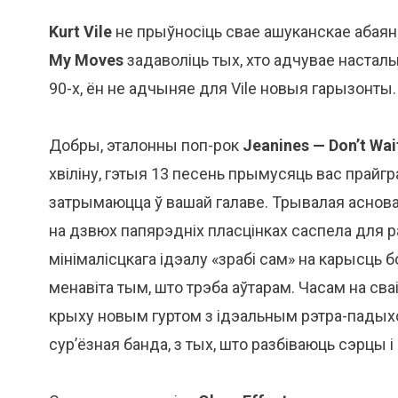
Kurt Vile
не прыўносіць свае ашуканскае абая
My Moves
задаволіць тых, хто адчувае настальг
90-х, ён не адчыняе для Vile новыя гарызонты.
Добры, эталонны поп-рок
Jeanines — Don’t Wai
хвіліну, гэтыя 13 песень прымусяць вас прайгра
затрымаюцца ў вашай галаве. Трывалая аснова
на дзвюх папярэдніх пласцінках саспела для р
мінімалісцкага ідэалу «зрабі сам» на карысц
менавіта тым, што трэба аўтарам. Часам на с
крыху новым гуртом з ідэальным рэтра-падыхо
сур’ёзная банда, з тых, што разбіваюць сэрцы 