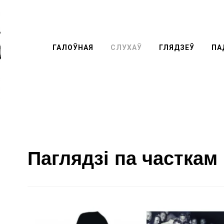
ГАЛОЎНАЯ
СЛУХАЎ
ГЛЯДЗЕЎ
Перей
ПА
к
содер
Паглядзi па часткам