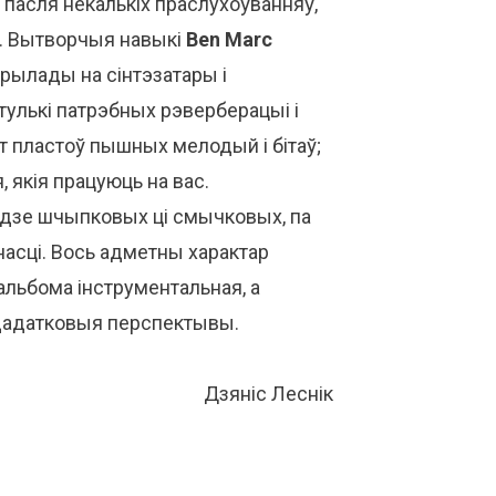
пасля некалькіх праслухоўванняў,
с. Вытворчыя навыкі
Ben Marc
рылады на сінтэзатары і
тулькі патрэбных рэверберацыі і
ат пластоў пышных мелодый і бітаў;
, якія працуюць на вас.
удзе шчыпковых ці смычковых, па
ці. Вось адметны характар ​​
альбома інструментальная, а
 дадатковыя перспектывы.
Дзянic Леснiк