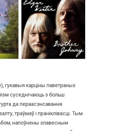
), гукавыя карціны паветраных
алізм суседнічаюць з больш
урта да пераасэнсавання
лту, траўмаў і праніклівасці. Тым
альбом, напоўнены злавесным