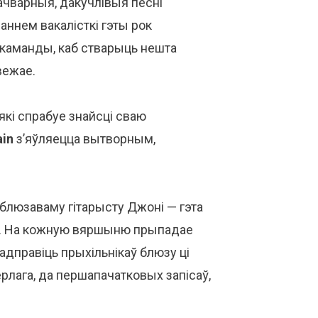
Пачварныя, дакучлівыя песні
аннем вакалісткі гэты рок
каманды, каб стварыць нешта
вежае.
 які спрабуе знайсці сваю
ain
з’яўляецца вытворным,
 блюзаваму гітарысту Джоні — гэта
ый. На кожную вяршыню прыпадае
адправіць прыхільнікаў блюзу ці
ерлага, да першапачатковых запісаў,