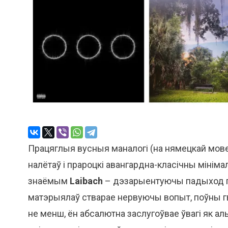
Працяглыя вусныя маналогі (на нямецкай мове
налётаў і прароцкі авангардна-класічны мінім
знаёмым
Laibach
– дэзарыентуючы падыход г
матэрыялаў стварае нервуючы вопыт, поўны гва
не менш, ён абсалютна заслугоўвае ўвагі як 