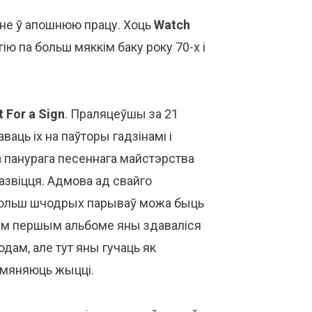
нне ў апошнюю працу. Хоць
Watch
ію па больш мяккім баку року 70-х і
t For a Sign
. Праляцеўшы за 21
ваць іх на паўторы гадзінамі і
 панурага песеннага майстэрства
азвіцця. Адмова ад свайго
ь больш шчодрых парываў можа быць
ваім першым альбоме яны здаваліся
дам, але тут яны гучаць як
і мяняюць жыцці.