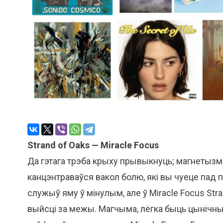
Strand of Oaks — Miracle Focus
Да гэтага трэба крыху прывыкнуць; магнетызм
канцэнтраваўся вакол болю, які вы чуеце пад п
служыў яму ў мінулым, але ў Miracle Focus Stra
выйсці за межы. Магчыма, лёгка быць цынічны