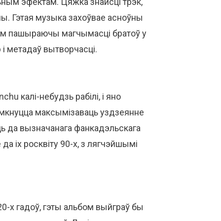
ьным эфектам. Цяжка знайсці трэк,
ўны. Гэтая музыка захоўвае асноўны
тым пашыраючы магчымасці братоў у
 і метадаў вытворчасці.
hu калі-небудзь рабілі, і яно
, імкнуцца максымізаваць уздзеянне
ць да вызначанага фанкадэльскага
да іх росквіту 90-х, з лягчэйшымі
0-х гадоў, гэты альбом выйграў бы