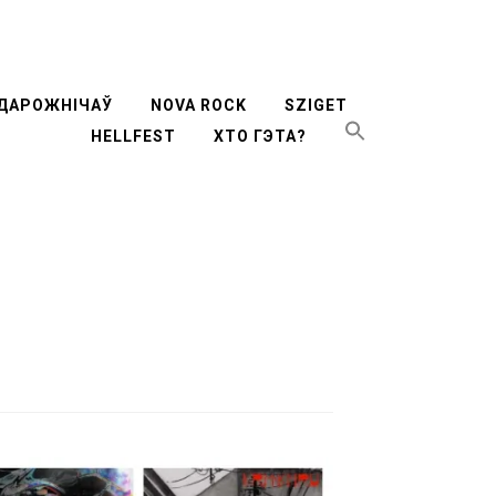
ти
ДАРОЖНІЧАЎ
NOVA ROCK
SZIGET
HELLFEST
ХТО ГЭТА?
жимому