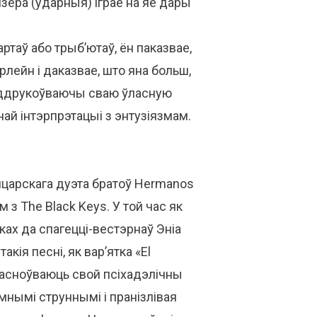
йзера (ударныя) іграе на яе дары
ртаў або трыб’ютаў, ён паказвае,
лейн і даказвае, што яна больш,
 аддрукоўваючы сваю ўласную
ай інтэрпрэтацыі з энтузіязмам.
царскага дуэта братоў Hermanos
з The Black Keys. У той час як
ах да спагецці-вестэрнаў Эніа
кія песні, як вар’ятка «El
засноўваюць свой псіхадэлічны
ымнымі струннымі і пранізлівая