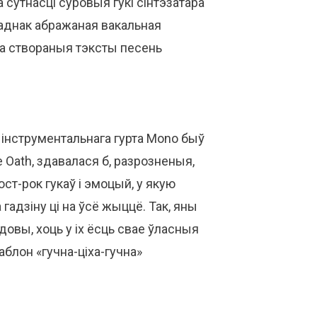
 сутнасці суровыя гукі сінтэзатара
, аднак абражаная вакальная
іва створаныя тэксты песень
 інструментальнага гурта Mono быў
 Oath, здавалася б, разрозненыя,
т-рок гукаў і эмоцый, у якую
 гадзіну ці на ўсё жыццё. Так, яны
вы, хоць у іх ёсць свае ўласныя
блон «гучна-ціха-гучна»