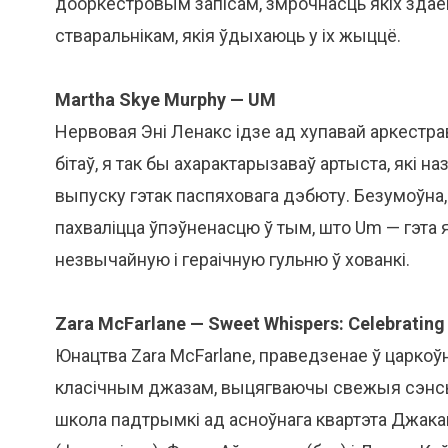
дооркестровым запісам, змрочнасць якіх зда
стваральнікам, якія ўдыхаюць у іх жыццё.
Martha Skye Murphy — UM
Нервовая Эні Ленакс ідзе ад хупавай аркестр
бітаў, я так бы ахарактарызаваў артыста, які 
выпуску гэтак паспяховага дэбюту. Безумоўна
пахваліцца ўпэўненасцю ў тым, што Um — гэта 
незвычайную і гераічную гульню ў хованкі.
Zara McFarlane — Sweet Whispers: Celebratin
Юнацтва Zara McFarlane, праведзенае ў царко
класічным джазам, выцягваючы свежыя сэнсы 
школа падтрымкі ад асноўнага квартэта Джака