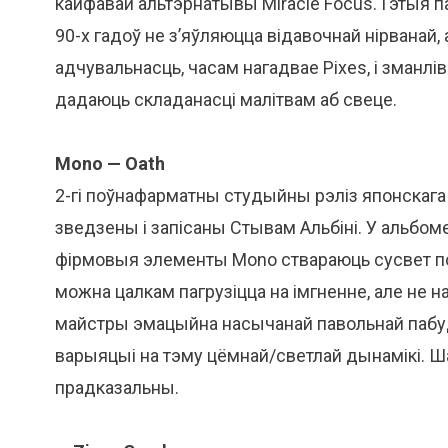
кайфавай альтэрнатывы Miracle Focus. Гэтыя па
90-х гадоў не з’яўляюцца відавочнай нірванай
адчувальнасць, часам нагадвае Pixes, і зманл
дадаюць складанасці малітвам аб свеце.
Mono — Oath
2-гі поўнафарматны студыйны рэліз японскага
зведзены і запісаны Стывам Альбіні. У альбоме
фірмовыя элементы Mono ствараюць сусвет пос
можна цалкам пагрузіцца на імгненне, але не на
майстры эмацыйна насычанай павольнай пабудо
варыяцыі на тэму цёмнай/светлай дынамікі. Ша
прадказальны.