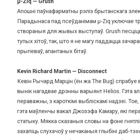
µ-Ziq — Grush
Апошні паўнафарматны рэліз брытанскага эле
Парадынаса пад псеўданімам µ-Ziq уключае трэ
створаныя для жывых выступаў. Grush песціць
тупых хітоў, так, што я не магу паддацца за
прыпеваў, апантаных бітаў.
Kevin Richard Martin — Disconnect
Кевін Рычард Марцін (ён жа The Bug) спрабуе
вынік нагадвае дрэнны варыянт Helios. Гэта а
пераважны, з кароткімі выбліскамі надзеі. Тое
гэта маўленчы вакал Джозэфа Камару, які пер
статыку. Мякка сказаныя словы на фоне гнятлі
захапіць слухачоў у нечаканыя глыбіні даб-тэ