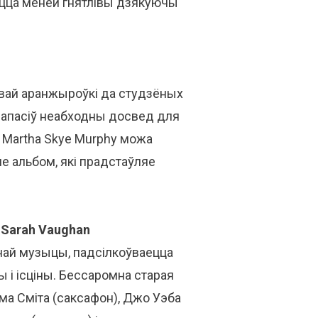
ецца меней гнятлівы дзякуючы
авай аранжыроўкі да студзёных
назапасіў неабходны досвед для
, Martha Skye Murphy можа
яе альбом, які прадстаўляе
g Sarah Vaughan
ўнай музыцы, падсілкоўваецца
і ісціны. Бессаромна старая
ма Сміта (саксафон), Джо Уэба