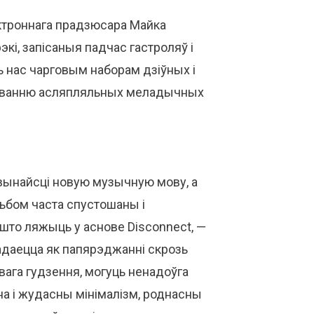
ктроннага прадзюсара Майка
кі, запісаныя падчас гастроляў і
 нас чарговым наборам дзіўных і
чараванню асляпляльных меладычных
 вынайсці новую музычную мову, а
льбом часта спустошаны і
, што ляжыць у аснове Disconnect, —
адаецца як папярэджанні скрозь
вага гудзення, могуць ненадоўга
хна і жудасны мінімалізм, роднасны