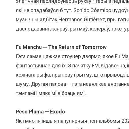
элегічная паслядоўнасць рухаў гітары з педал
які не спадабаўся б тут. Sonido Cósmico цудо
музычны адбітак Hermanos Gutiérrez, пры гэ
даследаванні жанраў, рытмаў, колераў, тэкстур
Fu Manchu — The Return of Tomorrow
Гэта самае цяжкае стоунер дзярмо, якое Fu Manc
фантастычнае для іх. З пачатку FM, відавочна
кожнага рыфа, прыпеву і рытму, што прыводзі
шуму. Другая палова — гэта невялікае вяртанне 
тэмпамі і мяккімі вібрацыямі.
Peso Pluma — Éxodo
Як і многія іншыя папулярныя поп-альбомы 202