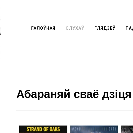
ГАЛОЎНАЯ
СЛУХАЎ
ГЛЯДЗЕЎ
Перей
ПА
к
содер
Абараняй сваё дзіця