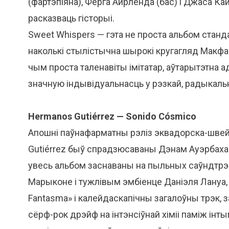
(фартэпіяна), Ферга Айрленда (бас) і Джаса Ка
расказваць гісторыі.
Sweet Whispers — гэта не проста альбом станда
наколькі стылістычна шырокі кругагляд Макфар
чым проста таленавіты імітатар, аўтарытэтна
значную індывідуальнасць у рэзкай, радыкальн
Hermanos Gutiérrez — Sonido Cósmico
Апошні паўнафарматны рэліз эквадорска-швей
Gutiérrez быў спрадзюсаваны Дэнам Ауэрбахам 
увесь альбом заснаваны на пыльных саўндтрэк
Марыконе і тужлівым эмбіенце Даніэля Лануа, та
Fantasma» і калейдаскапічны загалоўны трэк, 
сёрф-рок дрэйф на інтэнсіўнай хіміі паміж інт