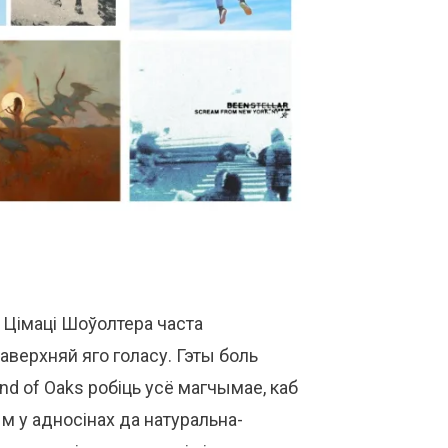
 Цімаці Шоўолтера часта
аверхняй яго голасу. Гэты боль
nd of Oaks робіць усё магчымае, каб
м у адносінах да натуральна-