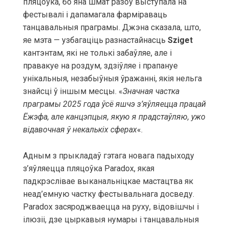
пляцоўка, бо яна шмат разоў выступала на
фестывалі і дапамагала фарміраваць
танцавальныя праграмы. Джэна сказала, што,
яе мэта — узбагаціць разнастайнасць
Sziget
кантэнтам, які не толькі забаўляе, але і
правакуе на роздум, здзіўляе і прапануе
унікальныя, незабыўныя ўражанні, якія нельга
знайсці ў іншым месцы. «
Значная частка
праграмы 2025 года ўсё яшчэ з’яўляецца працай
Ёжэфа, але канцэпцыя, якую я прадстаўляю, ужо
відавочная ў некалькіх сферах
«.
Адным з прыкладаў гэтага новага падыходу
з’яўляецца пляцоўка Paradox, якая
падкрэслівае выканальніцкае мастацтва як
неад’емную частку фестывальнага досведу.
Paradox засяроджваецца на руху, відовішчы і
ілюзіі, дзе цыркавыя нумары і танцавальныя