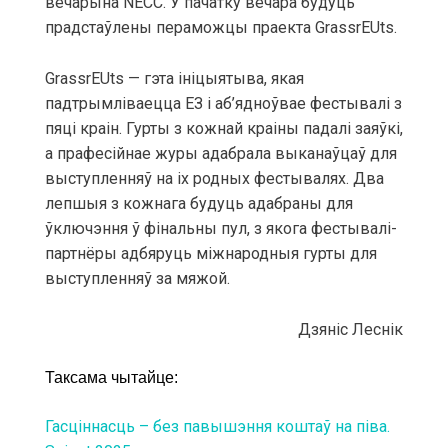
вечарына NECC. У пачатку вечара будуць
прадстаўлены пераможцы праекта GrassrEUts.
GrassrEUts — гэта ініцыятыва, якая
падтрымліваецца ЕЗ і аб’ядноўвае фестывалі з
пяці краін. Гурты з кожнай краіны падалі заяўкі,
а прафесійнае журы адабрала выканаўцаў для
выступленняў на іх родных фестывалях. Два
лепшыя з кожнага будуць адабраны для
ўключэння ў фінальны пул, з якога фестывалі-
партнёры адбяруць міжнародныя гурты для
выступленняў за мяжой.
Дзянic Леснiк
Таксама чытайце:
Гасціннасць – без павышэння коштаў на піва.