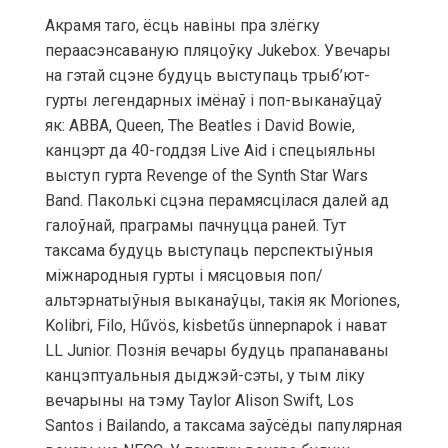
Акрамя таго, ёсць навіны пра злёгку
пераасэнсаваную пляцоўку Jukebox. Увечары
на гэтай сцэне будуць выступаць трыб’ют-
гурты легендарных імёнаў і поп-выканаўцаў
як: ABBA, Queen, The Beatles і David Bowie,
канцэрт да 40-годдзя Live Aid і спецыяльны
выступ гурта Revenge of the Synth Star Wars
Band. Паколькі сцэна перамясцілася далей ад
галоўнай, праграмы пачнуцца раней. Тут
таксама будуць выступаць перспектыўныя
міжнародныя гурты і мясцовыя поп/
альтэрнатыўныя выканаўцы, такія як Moriones,
Kolibri, Filo, Hűvös, kisbetűs ünnepnapok і нават
LL Junior. Познія вечары будуць прапанаваны
канцэптуальныя дыджэй-сэты, у тым ліку
вечарыны на тэму Taylor Alison Swift, Los
Santos і Bailando, а таксама заўсёды папулярная