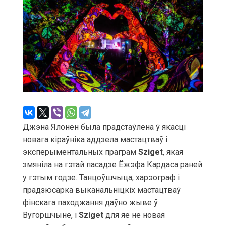
Джэна Ялонен была прадстаўлена ў якасці
новага кіраўніка аддзела мастацтваў і
эксперыментальных праграм
Sziget
, якая
змяніла на гэтай пасадзе Ёжэфа Кардаса раней
у гэтым годзе. Танцоўшчыца, харэограф і
прадзюсарка выканальніцкіх мастацтваў
фінскага паходжання даўно жыве ў
Вугоршчыне, і
Sziget
для яе не новая