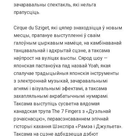
зачаравальны спектакль, які нельга
прапусціць.
Cirque du Sziget, які цяпер знаходзіцца ў новым
месцы, прапануе выступленні ў сваім
галоўным цыркавым намёце, на камбінаванай
танцавальнай і адкрытай сцэне, а таксама
наўпрост на вуліцах выспы. Сярод шоу —
японская пастаноўка пад назвай Yoah, якая
спалучае традыцыйныя японскія інструменты
з электроннай музыкай, зачаравальнымі
агнямі і візуальнымі эфектамі, а таксама
захапляльнымі акрабатычнымі нумарамі.
Таксама выступіць сусветна вядомая
канадская трупа The 7 Fingers з «Дуэльнай
рэчаіснасцю», пераасэнсаваннем эпічнай
гісторыі кахання Шэкспіра «Рамэа і Джульета».
Таксама на сцэне адбудзецца дэбют