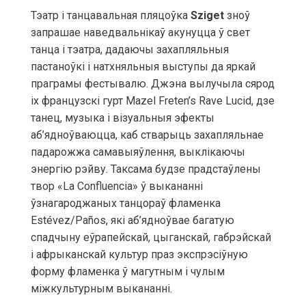
Тэатр і танцавальная пляцоўка
Sziget
зноў
запрашае наведвальнікаў акунуцца ў свет
танца і тэатра, дадаючы захапляльныя
пастаноўкі і натхняльныя выступы да яркай
праграмы фестывалю. Джэна вылучыла сярод
іх французскі гурт Mazel Freten’s Rave Lucid, дзе
танец, музыка і візуальныя эфекты
аб’ядноўваюцца, каб стварыць захапляльнае
падарожжа самавыяўлення, выклікаючы
энергію рэйву. Таксама будзе прадстаўлены
твор «La Confluencia» ў выкананні
ўзнагароджаных танцораў фламенка
Estévez/Paños, які аб’ядноўвае багатую
спадчыну еўрапейскай, цыганскай, габрэйскай
і афрыканскай культур праз экспрэсіўную
форму фламенка ў магутным і чулым
міжкультурным выкананні.