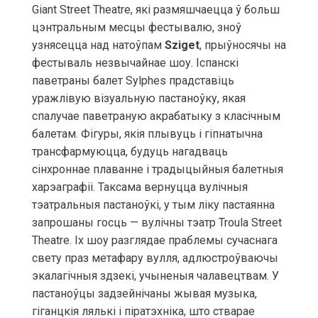
Giant Street Theatre, які размяшчаецца ў больш
цэнтральным месцы фестывалю, зноў
узнясецца над натоўпам
Sziget
, прыўносячы на
фестываль незвычайнае шоу. Іспанскі
паветраны балет Sylphes прадставіць
уражлівую візуальную пастаноўку, якая
спалучае паветраную акрабатыку з класічным
балетам. Фігуры, якія плывуць і гіпнатычна
трансфармуюцца, будуць нагадваць
сінхроннае плаванне і традыцыйныя балетныя
харэаграфіі. Таксама вернуцца вулічныя
тэатральныя пастаноўкі, у тым ліку пастаянна
запрошаны госць — вулічны тэатр Troula Street
Theatre. Іх шоу разглядае праблемы сучаснага
свету праз метафару вулля, адлюстроўваючы
экалагічныя здзекі, учыненыя чалавецтвам. У
пастаноўцы задзейнічаны жывая музыка,
гіганцкія лялькі і піратэхніка, што стварае