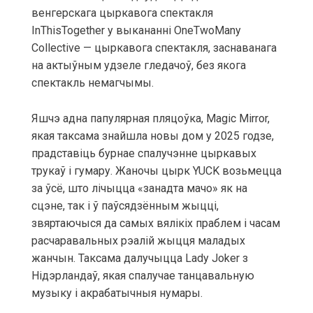
венгерскага цыркавога спектакля
InThisTogether у выкананні OneTwoMany
Collective — цыркавога спектакля, заснаванага
на актыўным удзеле гледачоў, без якога
спектакль немагчымы.
Яшчэ адна папулярная пляцоўка, Magic Mirror,
якая таксама знайшла новы дом у 2025 годзе,
прадставіць бурнае спалучэнне цыркавых
трукаў і гумару. Жаночы цырк YUCK возьмецца
за ўсё, што лічыцца «занадта мачо» як на
сцэне, так і ў паўсядзённым жыцці,
звяртаючыся да самых вялікіх праблем і часам
расчаравальных рэалій жыцця маладых
жанчын. Таксама далучыцца Lady Joker з
Нідэрландаў, якая спалучае танцавальную
музыку і акрабатычныя нумары.