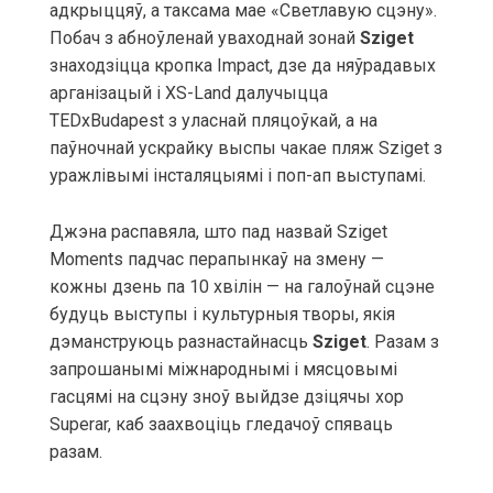
адкрыццяў, а таксама мае «Светлавую сцэну».
Побач з абноўленай уваходнай зонай
Sziget
знаходзіцца кропка Impact, дзе да няўрадавых
арганізацый і XS-Land далучыцца
TEDxBudapest з уласнай пляцоўкай, а на
паўночнай ускрайку выспы чакае пляж Sziget з
уражлівымі інсталяцыямі і поп-ап выступамі.
Джэна распавяла, што пад назвай Sziget
Moments падчас перапынкаў на змену —
кожны дзень па 10 хвілін — на галоўнай сцэне
будуць выступы і культурныя творы, якія
дэманструюць разнастайнасць
Sziget
. Разам з
запрошанымі міжнароднымі і мясцовымі
гасцямі на сцэну зноў выйдзе дзіцячы хор
Superar, каб заахвоціць гледачоў спяваць
разам.