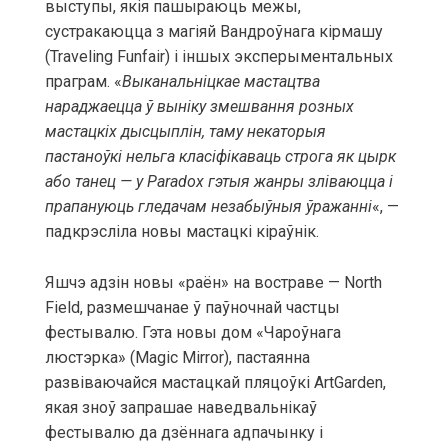
выступы, якія пашыраюць межы,
сустракаюцца з магіяй Вандроўнага кірмашу
(Traveling Funfair) і іншых эксперыментальных
праграм. «
Выканальніцкае мастацтва
нараджаецца ў выніку змешвання розных
мастацкіх дысцыплін, таму некаторыя
пастаноўкі нельга класіфікаваць строга як цырк
або танец — у Paradox гэтыя жанры зліваюцца і
прапануюць гледачам незабыўныя ўражанні
«, —
падкрэсліла новы мастацкі кіраўнік.
Яшчэ адзін новы «раён» на востраве — North
Field, размешчанае ў паўночнай частцы
фестывалю. Гэта новы дом «Чароўнага
люстэрка» (Magic Mirror), пастаянна
развіваючайся мастацкай пляцоўкі ArtGarden,
якая зноў запрашае наведвальнікаў
фестывалю да дзённага адпачынку і