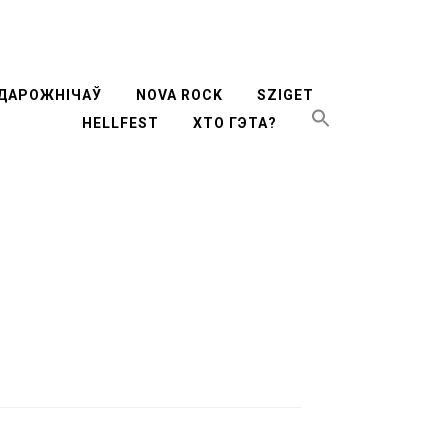
ти
ДАРОЖНІЧАЎ
NOVA ROCK
SZIGET
HELLFEST
ХТО ГЭТА?
жимому