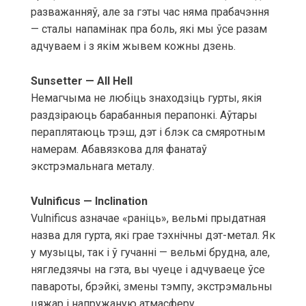
разважанняў, але за гэты час няма прабачэння
— сталы напамінак пра боль, які мы ўсе разам
адчуваем і з якім жывем кожны дзень.
Sunsetter — All Hell
Немагчыма не любіць знаходзіць гурты, якія
раздзіраюць барабанныя перапонкі. Аўтары
пераплятаюць трэш, дэт і блэк са смяротным
намерам. Абавязкова для фанатаў
экстрэмальнага металу.
Vulnificus — Inclination
Vulnificus азначае «раніць», вельмі прыдатная
назва для гурта, які грае тэхнічны дэт-метал. Як
у музыцы, так і ў гучанні — вельмі брудна, але,
нягледзячы на гэта, вы чуеце і адчуваеце ўсе
павароты, брэйкі, змены тэмпу, экстрэмальны
цяжар і напружаную атмасферу.