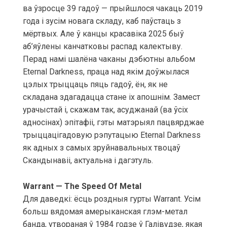
ва ўзросце 39 гадоў — прыйшлося чакаць 2019
года і зусім новага складу, каб паўстаць з
мёртвых. Але ў канцы красавіка 2025 быў
аб’яўлены канчатковы распад калектыву.
Перад намі шалёна чаканы дэбютны альбом
Eternal Darkness, праца над якім доўжылася
цэлых трыццаць пяць гадоў, ён, як не
складана здагадацца стане іх апошнім. Замест
урачыстай і, скажам так, асуджанай (ва ўсіх
адносінах) эпітафіі, гэты матэрыял пацвярджае
трыццацігадовую рэпутацыю Eternal Darkness
як адных з самых зруйнавальных твоцаў
Скандынавіі, актуальна і дагэтуль.
Warrant — The Speed Of Metal
Для даведкі: ёсць роздныя гурты Warrant. Усім
больш вядомая амерыканская глэм-метал
банда, утвораная ў 1984 годзе ў Галівудзе, якая