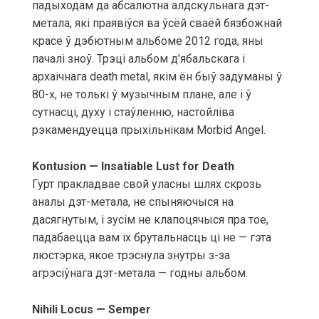
падыходам да абсалютна алдскульнага дэт-
метала, які праявіўся ва ўсёй сваёй бязбожнай
красе ў дэбютным альбоме 2012 года, яны
пачалі зноў. Трэці альбом д’ябальскага і
архаічнага death metal, якім ён быў задуманы ў
80-х, не толькі ў музычным плане, але і ў
сутнасці, духу і стаўленню, настойліва
рэкамендуецца прыхільнікам Morbid Angel.
Kontusion — Insatiable Lust for Death
Гурт пракладвае свой уласны шлях скрозь
аналы дэт-метала, не спыняючыся на
дасягнутым, і зусім не клапоцячыся пра тое,
падабаецца вам іх брутальнасць ці не — гэта
люстэрка, якое трэснула знутры з-за
агрэсіўнага дэт-метала — годны альбом.
Nihili Locus — Semper