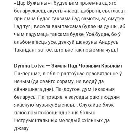
«Цар Вужыны» і будзе вам прыемна ад яго
беларускасці, акустычнасці, дабрыні, светласці,
прыемна будзе таксама і ад самоты, ад смутку
і ад тугі, весела вам таксама будзе на душы, аб
чым падумаць таксама будзе. Усё будзе, бо ў
альбоме ёсць усё, дзякуй шаноўны Андрусь
Такінданг за тое, што вас так прыемна чуць!
Dymna Lotva — Зямля Пад Чорнымі Крыламі
Па-першае, люблю раптоўнае прасвятленне ў
нечым (да свайго сораму, не ведаў да
сённяшняга дня). Па-другое, дум і якасныя
беларусы Па-трэцяе, я заўсёды раю людзям
якасную музыку.Высновы: Слухайце блэк
плюс прыгажосць адцення больш
інструментальных мелодый схільных да
джазу.