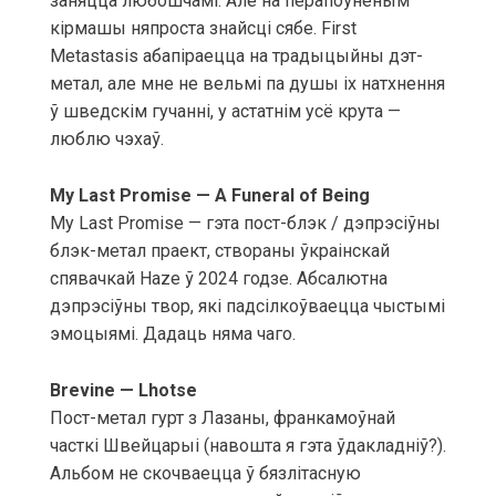
заняцца любошчамі. Але на перапоўненым
кірмашы няпроста знайсці сябе. First
Metastasis абапіраецца на традыцыйны дэт-
метал, але мне не вельмі па душы іх натхнення
ў шведскім гучанні, у астатнім усё крута —
люблю чэхаў.
My Last Promise — A Funeral of Being
My Last Promise — гэта пост-блэк / дэпрэсіўны
блэк-метал праект, створаны ўкраінскай
спявачкай Haze ў 2024 годзе. Абсалютна
дэпрэсіўны твор, які падсілкоўваецца чыстымі
эмоцыямі. Дадаць няма чаго.
Brevine — Lhotse
Пост-метал гурт з Лазаны, франкамоўнай
часткі Швейцарыі (навошта я гэта ўдакладніў?).
Альбом не скочваецца ў бязлітасную