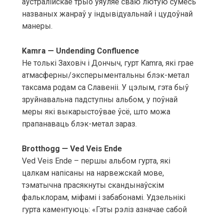
аўстралійскае трыо ўяўляе сваю лютую сумесь
названых жанраў у індывідуальнай і цудоўнай
манеры.
Kamra — Undending Confluence
Не толькі Заховіч і Дончыч, гурт Kamra, які грае
атмасферны/эксперыментальны блэк-метал
таксама родам са Славеніі. У цэлым, гэта быў
зруйнавальна падступны альбом, у поўнай
меры які выкарыстоўвае ўсё, што можа
прапанаваць блэк-метал зараз.
Brotthogg — Ved Veis Ende
Ved Veis Ende – першы альбом гурта, які
цалкам напісаны на нарвежскай мове,
тэматычна прасякнуты скандынаўскім
фальклорам, міфамі і забабонамі. Удзельнікі
гурта каментуюць: «Гэты рэліз азначае сабой