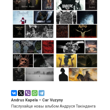
Andrus Kapela – Car Vuzyny
Паслухайце новы альбом Андруся Такінданга