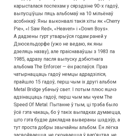
карысталася поспехам у сярэдзіне 90-х гадоў,
выпусціўшы пяць альбомаў на 10 мільёнаў
асобнікаў. Яны выконвалі такія хіты як «Cherry
Pie», «I Saw Red», «Heaven» і «Down Boys».
А дадзены гурт утварыўся годам раней у
Дзюсельдорфе (ужо не ведаю, як яны
дзеляць назву), але праіснаваўшы з 1983 па
1985, адразу пасля выпуску дэбютнага
альбома The Enforcer — ён распаўся. Праз
чатырнаццаць гадоў немцы адрадзіліся,
прайшло 15 гадоў, перш чым іх другі альбом
Metal Bridge убачыў свет. І потым плюс яшчэ
адзінаццаць гадоў, перш чым мы чуем The
Speed Of Metal. Пытанне ў тым, ці трэба было
ўсё гэта чакаць, бо ў такіх выпадках думаецца,
што гэта будзе дакладна вывераны шэдэўр, а
тут проста добры звычайны альбом. Ён лёгка
засвойваецца, не скочваецца ў вар’яцтва, не