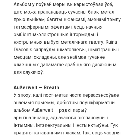
Альбом у поўнай меры выкарыстоўвае ўсё,
што можа прапанаваць сучасны блэк-метал
прыхільнікам, багаты нюансамі, зменамі тэмпу
і атмасфернымі эфектамі, ёсць начныя
эмбіентна-электронныя інтэрмедыі і
нястрымныя выбухі металічнага гвалту. Ruina
Draconis сапраўды шматслаёвы, шматгранны і
месцамі складаны, але знаёмае гучанне
клавішных дапамагае зрабіць яго дасяжным
для слухачоў.
Außerwelt — Breath
У эпоху, калі пост-метал часта пераасэнсоўвае
знаёмыя прыёмы, дэбютны поўнафарматны
альбом Außerwelt — рэдкі парыў
арыгінальнасці, адначасова экспансіўны і
інтымны, інтэлектуальны і інстынктыўны. Гук
працяты катаваннямі і жахам. Так, ёсць час для