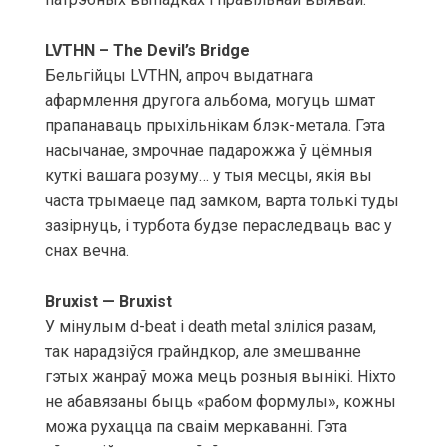
LVTHN – The Devil’s Bridge
Бельгійцы LVTHN, апроч выдатнага
афармлення другога альбома, могуць шмат
прапанаваць прыхільнікам блэк-метала. Гэта
насычанае, змрочнае падарожжа ў цёмныя
куткі вашага розуму… у тыя месцы, якія вы
часта трымаеце пад замком, варта толькі туды
зазірнуць, і турбота будзе пераследваць вас у
снах вечна.
Bruxist — Bruxist
У мінулым d-beat і death metal зліліся разам,
так нарадзіўся грайндкор, але змешванне
гэтых жанраў можа мець розныя вынікі. Ніхто
не абавязаны быць «рабом формулы», кожны
можа рухацца па сваім меркаванні. Гэта