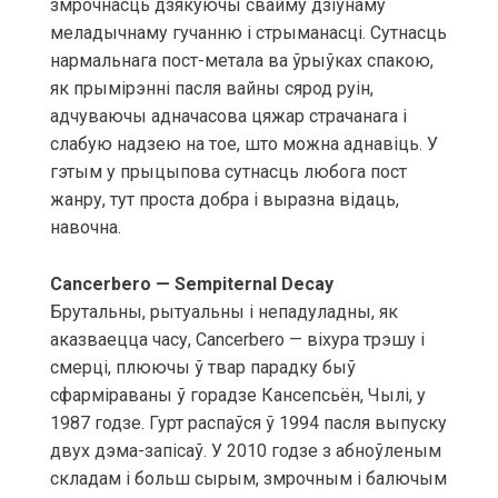
змрочнасць дзякуючы свайму дзіўнаму
меладычнаму гучанню і стрыманасці. Сутнасць
нармальнага пост-метала ва ўрыўках спакою,
як прымірэнні пасля вайны сярод руін,
адчуваючы адначасова цяжар страчанага і
слабую надзею на тое, што можна аднавіць. У
гэтым у прыцыпова сутнасць любога пост
жанру, тут проста добра і выразна відаць,
навочна.
Cancerbero — Sempiternal Decay
Брутальны, рытуальны і непадуладны, як
аказваецца часу, Cancerbero — віхура трэшу і
смерці, плюючы ў твар парадку быў
сфарміраваны ў горадзе Кансепсьён, Чылі, у
1987 годзе. Гурт распаўся ў 1994 пасля выпуску
двух дэма-запісаў. У 2010 годзе з абноўленым
складам і больш сырым, змрочным і балючым