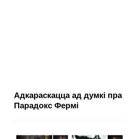
Адкараскацца ад думкі пра
Парадокс Фермі