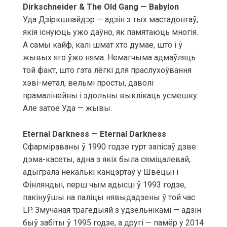
Dirkschneider & The Old Gang — Babylon
Уда Дзіркшнайдэр — адзін з тых мастадонтаў,
якія існуюць ужо даўно, як памятаюць многія.
А самы кайф, калі шмат хто думае, што і ў
жывых яго ўжо няма. Немагчыма адмаўляць
той факт, што гэта лёгкі для праслухоўвання
хэві-метал, вельмі просты, даволі
прамалінейны і здольны выклікаць усмешку.
Але затое Уда — жывы.
Eternal Darkness — Eternal Darkness
Сфарміраваны ў 1990 годзе гурт запісаў дзве
дэма-касеты, адна з якіх была сяміцалевай,
адыграла некалькі канцэртаў у Швецыі і
Фінляндыі, перш чым адысці ў 1993 годзе,
пакінуўшы на паліцы нявыдадзены ў той час
LP. Змучаная трагедыяй з удзельнікамі — адзін
быў забіты ў 1995 годзе, а другі — памёр у 2014