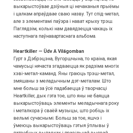
выкарыстоўвае дзіўныя ці нечаканыя прыёмы
і цалкам апраўдвае сваю назву. Тут спід-метал,
але з элементамі паўэра і нават крыху трэш.
Паглядзім, колькі нам давядзецца чакаць іх
наступнага паўнавартаснага альбома.
Heartkiller — Üdv A Világomban
Гурт з Дэбрэцэна, Вугоршчына, то краіна, якая
чамусьці нячаста згадваецца як радзіма многіх
хэві-метал-каманд. Яны граюць трэш-метал,
змяшаны з меладычным дэт-металам. Што
мне больш за ўсё падабаецца ў творчасці
Heartkiller, дык гэта тое, што яны не баяцца
выкарыстоўваць элементы меладычнага року
і металкора ў сваёй музыцы, што робіць іх
вельмі сучаснымі. Больш за тое, яшчэ і
ўмеюць выкарыстоўваць гэтыя ўплывы ў
патрэбных выпадках і правільнай выявай.