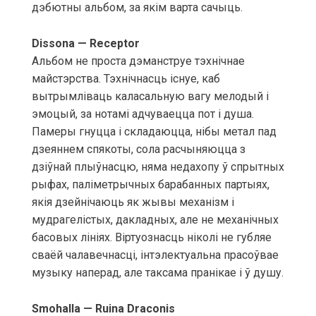
дэбютны альбом, за якім варта сачыць.
Dissona — Receptor
Альбом не проста дэманструе тэхнічнае
майстэрства. Тэхнічнасць існуе, каб
вытрымліваць каласальную вагу мелодый і
эмоцый, за нотамі адчуваецца пот і душа.
Памеры гнуцца і складаюцца, нібы метал пад
дзеяннем спякоты, сола расчыняюцца з
дзіўнай плыўнасцю, няма недахопу ў спрытных
рыфах, паліметрычных барабанных партыях,
якія дзейнічаюць як жывы механізм і
мудрагелістых, дакладных, але не механічных
басовых лініях. Віртуознасць ніколі не губляе
сваёй чалавечнасці, інтэлектуальна прасоўвае
музыку наперад, але таксама пранікае і ў душу.
Smohalla — Ruina Draconis