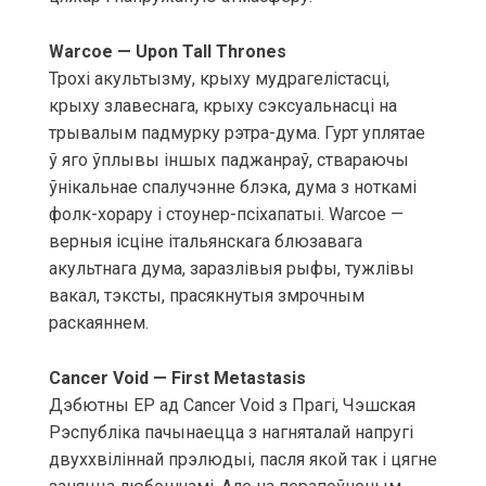
Warcoe — Upon Tall Thrones
Трохі акультызму, крыху мудрагелістасці,
крыху злавеснага, крыху сэксуальнасці на
трывалым падмурку рэтра-дума. Гурт уплятае
ў яго ўплывы іншых паджанраў, ствараючы
ўнікальнае спалучэнне блэка, дума з ноткамі
фолк-хорару і стоунер-псіхапатыі. Warcoe —
верныя ісціне італьянскага блюзавага
акультнага дума, заразлівыя рыфы, тужлівы
вакал, тэксты, прасякнутыя змрочным
раскаяннем.
Cancer Void — First Metastasis
Дэбютны EP ад Cancer Void з Прагі, Чэшская
Рэспубліка пачынаецца з нагняталай напругі
двуххвіліннай прэлюдыі, пасля якой так і цягне