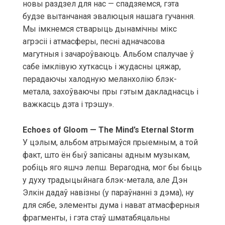
новы раздзел для нас — спадзяемся, гэта
будзе вытанчаная эвалюцыя нашага гучання.
Мы імкнемся стварыць дынамічны мікс
агрэсіі і атмасферы, песні адначасова
магутныя і зачароўваюць. Альбом спалучае ў
сабе імклівую хуткасць і жудасны цяжар,
перадаючы халодную меланхолію блэк-
метала, захоўваючы пры гэтым дакладнасць і
важкасць дэта і трэшу».
Echoes of Gloom — The Mind’s Eternal Storm
У цэлым, альбом атрымаўся прыемным, а той
факт, што ён быў запісаны адным музыкам,
робіць яго яшчэ лепш. Верагодна, мог бы быць
у духу традыцыйнага блэк-метала, але Дэн
Элкін дадаў навізны (у параўнанні з дэма), ну
для сябе, элементы дума і нават атмасферныя
фрагменты, і гэта стаў шматабяцальны