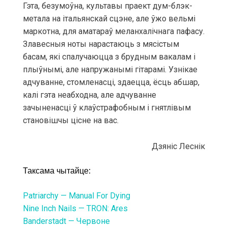
Гэта, безумоўна, культавы праект дум-блэк-
метала на італьянскай сцэне, але ўжо вельмі
маркотна, для аматараў меланхалічнага пафасу.
Злавесныя ноты нарастаюць з мясістым
басам, які спалучаюцца з брудным вакалам і
плыўнымі, але напружанымі гітарамі. Узнікае
адчуванне, стомленасці, здаецца, ёсць абшар,
калі гэта неабходна, але адчуванне
зачыненасці ў клаўстрафобным і гнятлівым
становішчы цісне на вас.
Дзяніс Леснік
Таксама чытайце:
Patriarchy — Manual For Dying
Nine Inch Nails — TRON: Ares
Banderstadt — Червоне