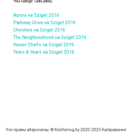
The Neighbourhood на Sziget 2016
Kaiser Chiefs на Sziget 2016
Years & Years на Sziget 2016
Усе правы абаронены. © Kolchenog.by 2020-2025 Капіраванне
матэрыялаў сайта толькі з дазволу праваўладальніка і з
абавязковай спасылкай на крыніцу
Allium Theme by
TemplateLens
⋅ Работает на
WordPress