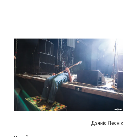
Дзяніс Леснік
Чытайце таксама:
Aurora на Sziget 2016
Parkway Drive на Sziget 2016
Сhvrches на Sziget 2016