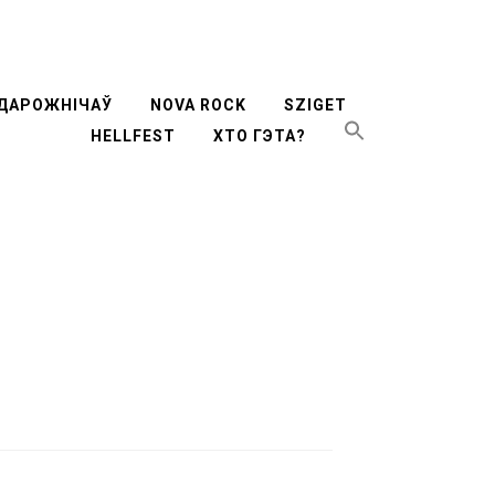
ти
ДАРОЖНІЧАЎ
NOVA ROCK
SZIGET
HELLFEST
ХТО ГЭТА?
жимому