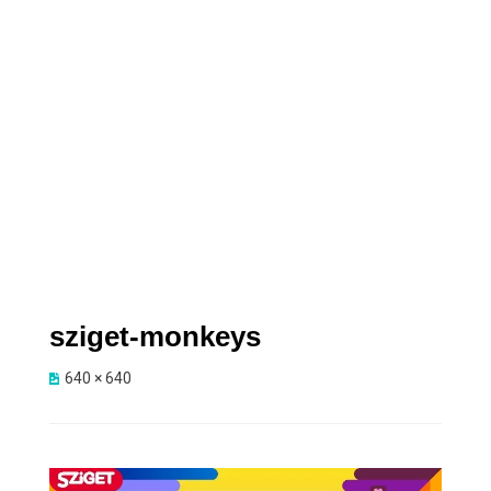
sziget-monkeys
640 × 640