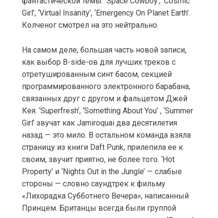
фантастической темы: ‘Space Cowboy’, ‘Cosmic
Girl’, ‘Virtual Insanity’, ‘Emergency On Planet Earth’.
Колченог смотрел на это нейтрально.
На самом деле, большая часть новой записи,
как выбор B-side-ов для лучших треков с
отретушированным синт басом, секцией
программированного электронного барабана,
связанных друг с другом и фальцетом Джей
Кея. ‘Superfresh’, ‘Something About You’ , ‘Summer
Girl’ звучат как Jamiroquai два десятилетия
назад — это мило. В остальном команда взяла
страницу из книги Daft Punk, прилепила ее к
своим, звучит приятно, не более того. ‘Hot
Property’ и ‘Nights Out in the Jungle’ — слабые
стороны — словно саундтрек к фильму
«Лихорадка Субботнего Вечера», написанный
Принцем. Британцы всегда были группой