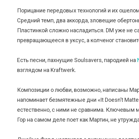
Порицание передовых технологий и их ошело
Средний темп, два аккорда, зловещие обертон
Пластинкой сложно насладиться. DM уже не са
превращающееся в уксус, а колченог становит
Есть песни, пахнущие Soulsavers, пародией на
взглядом на Kraftwerk.
Композиции о любви, возможно, написаны Мар
напоминает безмятежные дни «It Doesn’t Matter
естественно, с ними не сравнима. Ключевым 
Гор на самом деле поет как Мартин, не утружд