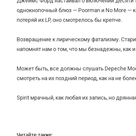
Джеймс Форд настаивал о включении десяти т
однокнопочный блюз — Poorman и No More — 
потеряй их LP, оно смотрелось бы крепче.
Возвращение к лирическому фатализму. Стари
напомнят нам о том, что мы безнадежны, как и
Может быть, все должны слушать Depeche Mode
смотреть на их поздний период, как на не боле
Spirit мрачный, как любая их запись, но дрянна
Читайте также: