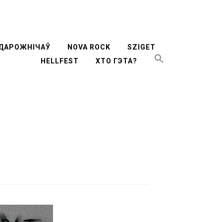
ти
ДАРОЖНІЧАЎ
NOVA ROCK
SZIGET
HELLFEST
ХТО ГЭТА?
жимому