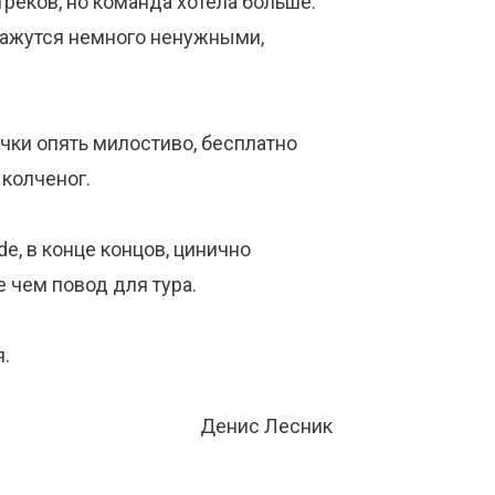
реков, но команда хотела больше:
кажутся немного ненужными,
чки опять милостиво, бесплатно
 колченог.
, в конце концов, цинично
е чем повод для тура.
я.
Денис Лесник