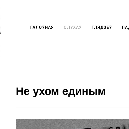
ГАЛОЎНАЯ
СЛУХАЎ
ГЛЯДЗЕЎ
Перей
ПА
к
содер
Не ухом единым